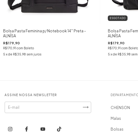
ESGOTADO
Bolsa Pasta Feminina p/ Notebook 14'' Preta -
Bolsa Pasta Femi
ALNÍSA
ALNÍSA
R$179,90
R$179,90
R$170,91
com
Boleto
R$170,91
com
Bolet
5
x de
R$35,98
sem juros
5
x de
R$35,98
sem 
ASSINE NOSSA NEWSLETTER
DEPARTAMENT
CHENSON
Malas
Bolsas