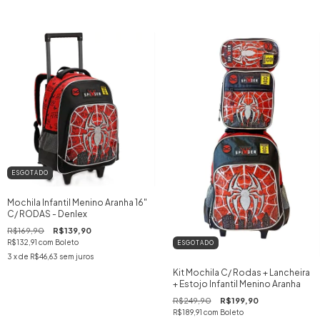
ESGOTADO
Mochila Infantil Menino Aranha 16"
C/ RODAS - Denlex
R$169,90
R$139,90
R$132,91
com
Boleto
ESGOTADO
3
x de
R$46,63
sem juros
Kit Mochila C/ Rodas + Lancheira
+ Estojo Infantil Menino Aranha
R$249,90
R$199,90
R$189,91
com
Boleto