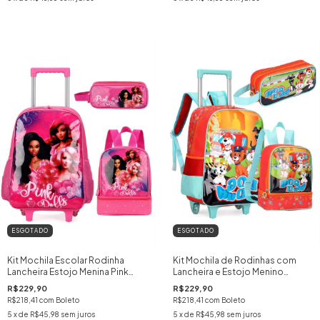
ESGOTADO
ESGOTADO
Kit Mochila Escolar Rodinha
Kit Mochila de Rodinhas com
Lancheira Estojo Menina Pink
Lancheira e Estojo Menino
Dolls
Patrulha
R$229,90
R$229,90
R$218,41
com
Boleto
R$218,41
com
Boleto
5
x de
R$45,98
sem juros
5
x de
R$45,98
sem juros