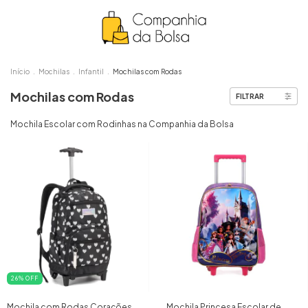
Início
.
Mochilas
.
Infantil
.
Mochilas com Rodas
Mochilas com Rodas
FILTRAR
Mochila Escolar com Rodinhas na Companhia da Bolsa
26
%
OFF
Mochila com Rodas Corações
Mochila Princesa Escolar de