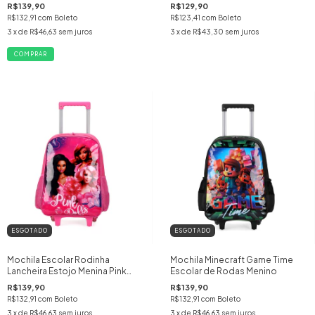
R$139,90
R$129,90
R$132,91
com
Boleto
R$123,41
com
Boleto
3
x de
R$46,63
sem juros
3
x de
R$43,30
sem juros
ESGOTADO
ESGOTADO
Mochila Escolar Rodinha
Mochila Minecraft Game Time
Lancheira Estojo Menina Pink
Escolar de Rodas Menino
Dolls Barbie
R$139,90
R$139,90
R$132,91
com
Boleto
R$132,91
com
Boleto
3
x de
R$46,63
sem juros
3
x de
R$46,63
sem juros