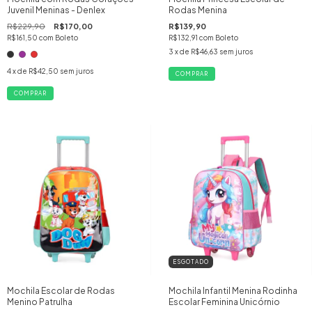
Juvenil Meninas - Denlex
Rodas Menina
R$229,90
R$170,00
R$139,90
R$161,50
com
Boleto
R$132,91
com
Boleto
3
x de
R$46,63
sem juros
4
x de
R$42,50
sem juros
COMPRAR
ESGOTADO
Mochila Escolar de Rodas
Mochila Infantil Menina Rodinha
Menino Patrulha
Escolar Feminina Unicórnio