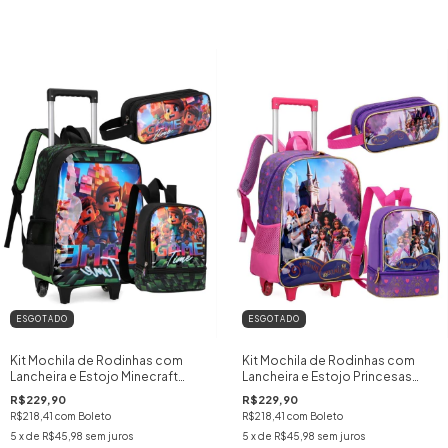
ESGOTADO
ESGOTADO
Kit Mochila de Rodinhas com
Kit Mochila de Rodinhas com
Lancheira e Estojo Minecraft
Lancheira e Estojo Princesas
Game Menino
Menina
R$229,90
R$229,90
R$218,41
com
Boleto
R$218,41
com
Boleto
5
x de
R$45,98
sem juros
5
x de
R$45,98
sem juros