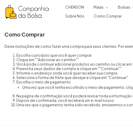
CHENSON
Malas
Bolsas
Sobre Nós
Como Comprar
Como Comprar
Deixe instruções de como fazer uma compra para seus clientes. Por exe
Escolha o produto que você quer comprar
Clique em ""Adicionar ao carrinho""
Você pode continuar adicionar produtos ao carrinho ou clicar em "
Preencha seus dados de contato e clique em ""Continuar""
Informe o endereço onde você quer receber sua compra
Selecione a forma de frete que desejar e clique em "Continuar".
Escolha o meio de pagamento.
Uma vez que você tenha escolhido o meio de pagamento, cliqu
Na página de confirmação você poderá revisar toda a informação
Depois de confirmada, você receberá um e-mail nosso
Uma vez que o pagamento tenha sido recebido, enviaremos o com