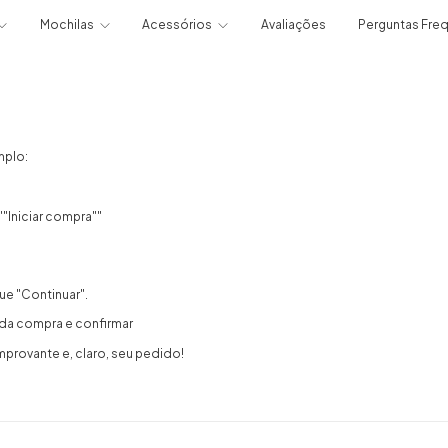
Mochilas
Acessórios
Avaliações
Perguntas Fre
mplo:
"Iniciar compra""
e "Continuar".
 da compra e confirmar
provante e, claro, seu pedido!