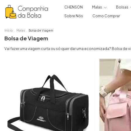
CHENSON
Malas
Bolsas
Sobre Nós
Como Comprar
Início
.
Malas
.
Bolsa de Viagem
Bolsa de Viagem
Vai fazer uma viagem curta ou só quer dar uma economizada? Bolsa de v