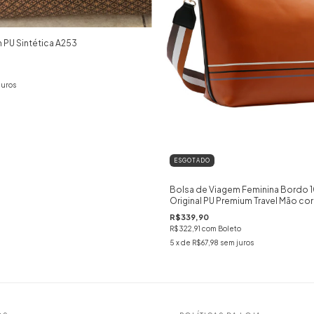
 PU Sintética A253
juros
ESGOTADO
Bolsa de Viagem Feminina Bordo 
Original PU Premium Travel Mão c
R$339,90
R$322,91
com
Boleto
5
x de
R$67,98
sem juros