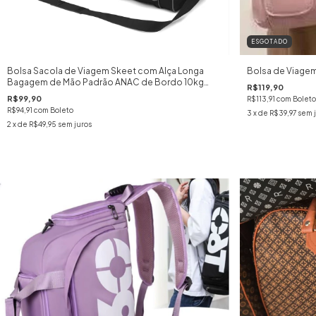
ESGOTADO
Bolsa Sacola de Viagem Skeet com Alça Longa
Bolsa de Viage
Bagagem de Mão Padrão ANAC de Bordo 10kg
R$119,90
Cruzeiro Malas
R$99,90
R$113,91
com
Boleto
R$94,91
com
Boleto
3
x de
R$39,97
sem 
2
x de
R$49,95
sem juros