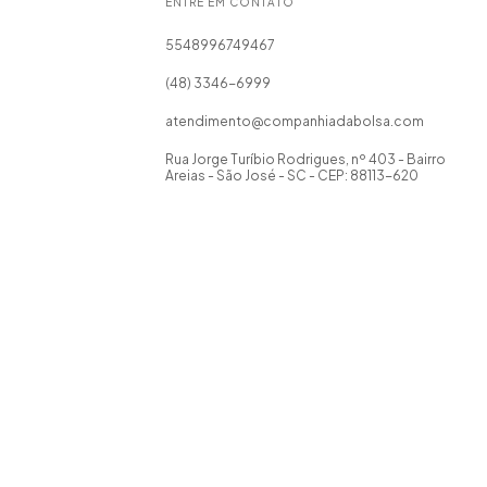
ENTRE EM CONTATO
5548996749467
(48) 3346-6999
atendimento@companhiadabolsa.com
Rua Jorge Turíbio Rodrigues, nº 403 - Bairro
Areias - São José - SC - CEP: 88113-620