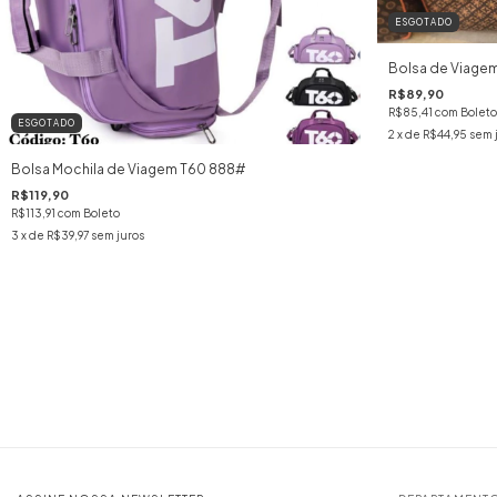
ESGOTADO
Bolsa de Viagem
R$89,90
R$85,41
com
Boleto
ESGOTADO
2
x de
R$44,95
sem 
Bolsa Mochila de Viagem T60 888#
R$119,90
R$113,91
com
Boleto
3
x de
R$39,97
sem juros