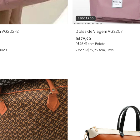
ESGOTADO
m VG202-2
Bolsa de Viagem VG2207
R$79,90
R$75,91
com
Boleto
juros
2
x de
R$39,95
sem juros