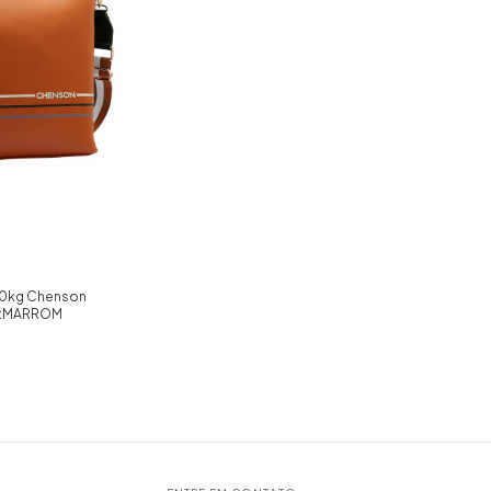
10kg Chenson
or:MARROM