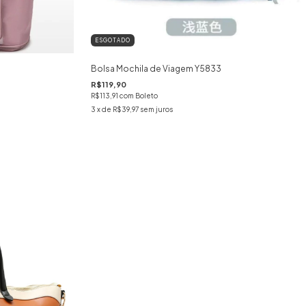
ESGOTADO
Bolsa Mochila de Viagem Y5833
R$119,90
R$113,91
com
Boleto
3
x de
R$39,97
sem juros