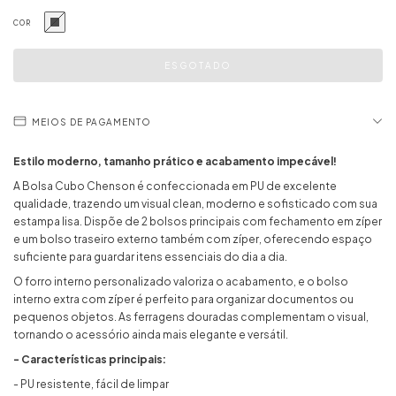
COR
MEIOS DE PAGAMENTO
Estilo moderno, tamanho prático e acabamento impecável!
A Bolsa Cubo Chenson é confeccionada em PU de excelente
qualidade, trazendo um visual clean, moderno e sofisticado com sua
estampa lisa. Dispõe de 2 bolsos principais com fechamento em zíper
e um bolso traseiro externo também com zíper, oferecendo espaço
suficiente para guardar itens essenciais do dia a dia.
O forro interno personalizado valoriza o acabamento, e o bolso
interno extra com zíper é perfeito para organizar documentos ou
pequenos objetos. As ferragens douradas complementam o visual,
tornando o acessório ainda mais elegante e versátil.
- Características principais:
- PU resistente, fácil de limpar