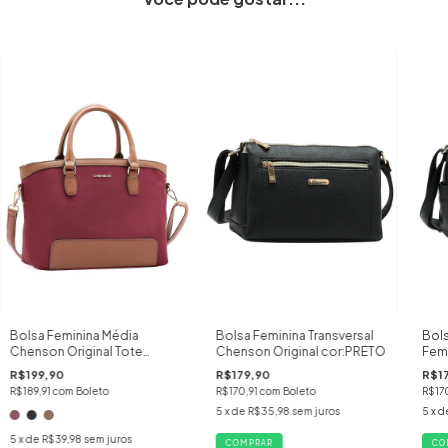
Bolsa Feminina Média
Bolsa Feminina Transversal
Bols
Chenson Original Tote
Chenson Original cor:PRETO
Femi
Tecido Microfibra
cor
R$199,90
R$179,90
R$1
R$189,91
com
Boleto
R$170,91
com
Boleto
R$17
5
x de
R$35,98
sem juros
5
x d
5
x de
R$39,98
sem juros