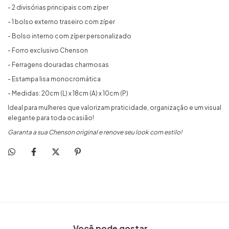
- 2 divisórias principais com zíper
- 1 bolso externo traseiro com zíper
- Bolso interno com zíper personalizado
- Forro exclusivo Chenson
- Ferragens douradas charmosas
- Estampa lisa monocromática
- Medidas: 20cm (L) x 18cm (A) x 10cm (P)
Ideal para mulheres que valorizam praticidade, organização e um visual
elegante para toda ocasião!
Garanta a sua Chenson original e renove seu look com estilo!
Você pode gostar...