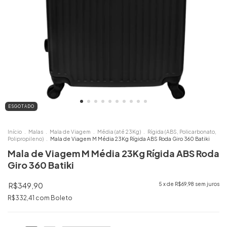
ESGOTADO
Início
.
Malas
.
Mala de Viagem
.
Média (até 23Kg)
.
Rígida (ABS, Policarbonato,
Polipropileno)
.
Mala de Viagem M Média 23Kg Rígida ABS Roda Giro 360 Batiki
Mala de Viagem M Média 23Kg Rígida ABS Roda
Giro 360 Batiki
R$349,90
5
x de
R$69,98
sem juros
R$332,41
com
Boleto