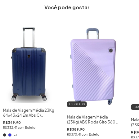
Você pode gostar...
ESGOTADO
ESG
Mala de Viagem Média 23Kg
64x43x24 Em Abs C/
Mala de Viagem Média
Mala
Rodinhas 360º
(23Kg) ABS Roda Giro 360 -
R$349,90
(23K
Cruzeiro
R$332,41
com
Boleto
R$389,90
Cruz
R$3
R$370,41
com
Boleto
+1
R$37