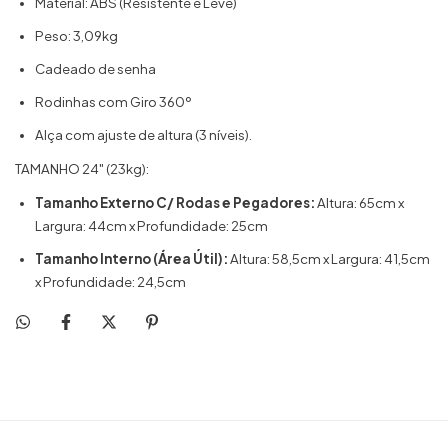
Material: ABS (Resistente e Leve)
Peso: 3,09kg
Cadeado de senha
Rodinhas com Giro 360º
Alça com ajuste de altura (3 níveis).
TAMANHO 24" (23kg):
Tamanho Externo C/ Rodas e Pegadores:
Altura: 65cm x
Largura: 44cm x Profundidade: 25cm
Tamanho Interno (Área Útil):
Altura: 58,5cm x Largura: 41,5cm
x Profundidade: 24,5cm