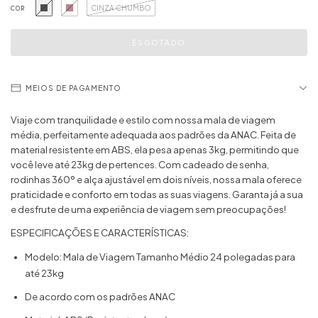
CINZA CHUMBO
COR
MEIOS DE PAGAMENTO
Viaje com tranquilidade e estilo com nossa mala de viagem
média, perfeitamente adequada aos padrões da ANAC. Feita de
material resistente em ABS, ela pesa apenas 3kg, permitindo que
você leve até 23kg de pertences. Com cadeado de senha,
rodinhas 360º e alça ajustável em dois níveis, nossa mala oferece
praticidade e conforto em todas as suas viagens. Garanta já a sua
e desfrute de uma experiência de viagem sem preocupações!
ESPECIFICAÇÕES E CARACTERÍSTICAS:
Modelo: Mala de Viagem Tamanho Médio 24 polegadas para
até 23kg
De acordo com os padrões ANAC